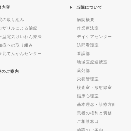
療内容
当院について
院の取り組み
病院概要
ロザリルによる治療
作業療法室
正型電気けいれん療法
デイケアセンター
知症への取り組み
訪問看護室
東北てんかんセンター
看護部
地域医療連携室
薬剤部
院のご案内
栄養管理室
検査室・放射線室
臨床心理室
基本理念・診療方針
患者の権利と責務
ご相談窓口
施設のご案内