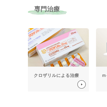
専門治療
クロザリルによる治療
ｍ