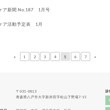
ア新聞 No.187 1月号
ケア活動予定表 1月
«
1
2
3
4
5
6
7
»
診
〒031-0813
青森県八戸市大字新井田字松山下野場7-15