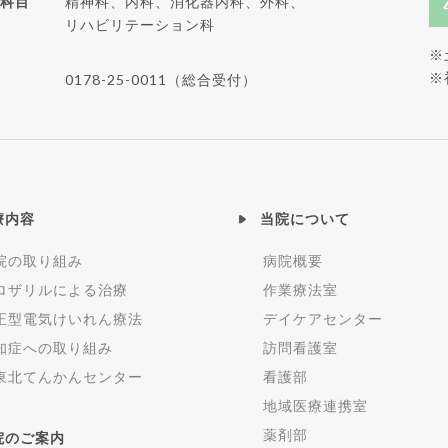
科目
精神科、内科、消化器内科、外科、
リハビリテーション科
※
※
0178-25-0011（総合受付）
療内容
当院について
院の取り組み
病院概要
ロザリルによる治療
作業療法室
正型電気けいれん療法
デイケアセンター
知症への取り組み
訪問看護室
東北てんかんセンター
看護部
地域医療連携室
薬剤部
院のご案内