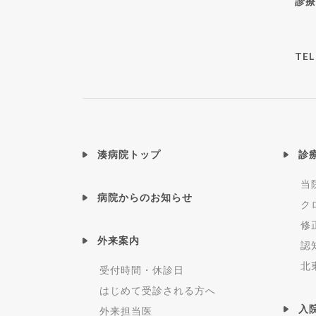
診療
TEL
湊病院トップ
診
当
病院からのお知らせ
ク
修
外来案内
認
北
受付時間・休診日
はじめて受診される方へ
入
外来担当医